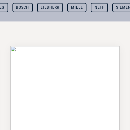
EG
BOSCH
LIEBHERR
MIELE
NEFF
SIEME