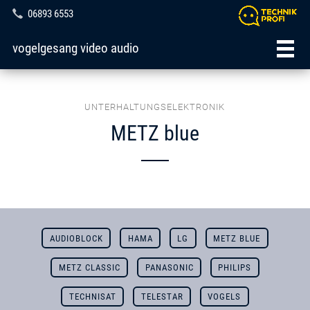
06893 6553
vogelgesang video audio
UNTERHALTUNGSELEKTRONIK
METZ blue
AUDIOBLOCK
HAMA
LG
METZ BLUE
METZ CLASSIC
PANASONIC
PHILIPS
TECHNISAT
TELESTAR
VOGELS